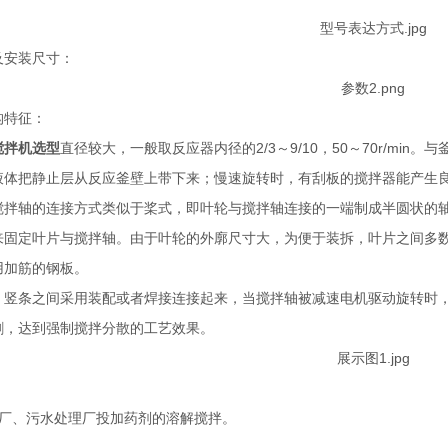
及安装尺寸：
构特征：
搅拌机选型
直径较大，一般取反应器内径的2/3～9/10，50～70r/m
液体把静止层从反应釜壁上带下来；慢速旋转时，有刮板的搅拌器能产生
搅拌轴的连接方式类似于桨式，即叶轮与搅拌轴连接的一端制成半圆状的
来固定叶片与搅拌轴。由于叶轮的外廓尺寸大，为便于装拆，叶片之间多
用加筋的钢板。
、竖条之间采用装配或者焊接连接起来，当搅拌轴被减速电机驱动旋转时
割，达到强制搅拌分散的工艺效果。
厂、污水处理厂投加药剂的溶解搅拌。