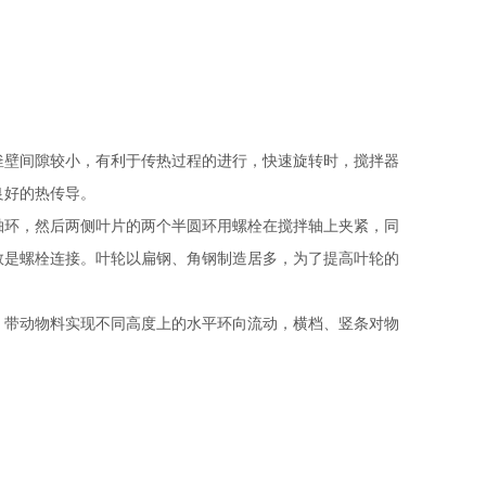
in。与釜壁间隙较小，有利于传热过程的进行，快速旋转时，搅拌器
良好的热传导。
轴环，然后两侧叶片的两个半圆环用螺栓在搅拌轴上夹紧，同
数是螺栓连接。叶轮以扁钢、角钢制造居多，为了提高叶轮的
，带动物料实现不同高度上的水平环向流动，横档、竖条对物