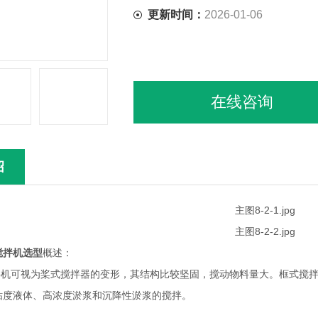
更新时间：
2026-01-06
在线咨询
绍
搅拌机选型
概述：
搅拌机可视为桨式搅拌器的变形，其结构比较坚固，搅动物料量大。框式搅
粘度液体、高浓度淤浆和沉降性淤浆的搅拌。
：