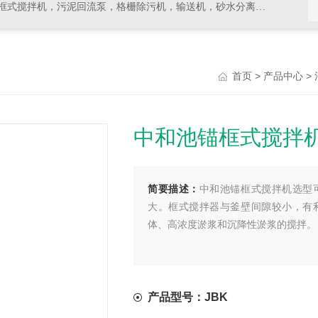
拌机，污泥回流泵，格栅除污机，输送机，砂水分离器等水处理设备
>
>
首页
产品中心
中和池锚框式搅拌
简要描述：
中和池锚框式搅拌机选型
大。框式搅拌器与釜壁间隙较小，有
体、高浓度淤浆和沉降性淤浆的搅拌。
产品型号：JBK