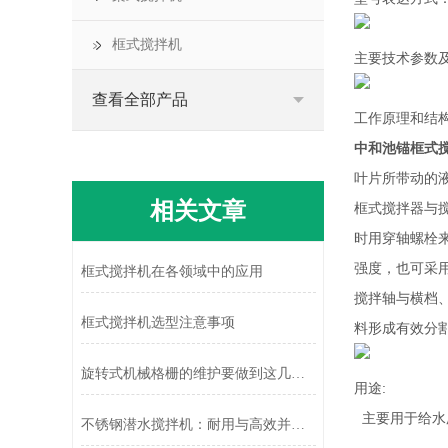
框式搅拌机
主要技术参数
查看全部产品
工作原理和结
中和池锚框式
叶片所带动的
相关文章
框式搅拌器与
时用穿轴螺栓
强度，也可采
框式搅拌机在各领域中的应用
搅拌轴与横档
框式搅拌机选型注意事项
料形成有效分
旋转式机械格栅的维护要做到这几点要求
用途:
主要用于给水
不锈钢潜水搅拌机：耐用与高效并存的水下“动力引擎”