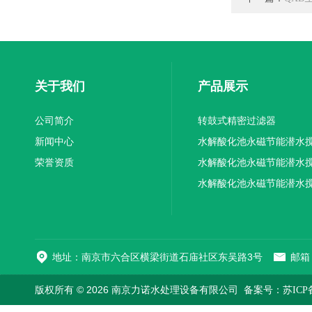
关于我们
产品展示
公司简介
转鼓式精密过滤器
新闻中心
水解酸化池永磁节能潜水
荣誉资质
机厂家供应
水解酸化池永磁节能潜水
机厂家直销
水解酸化池永磁节能潜水
机
地址：南京市六合区横梁街道石庙社区东吴路3号
邮箱：
版权所有 © 2026 南京力诺水处理设备有限公司
备案号：苏ICP备1