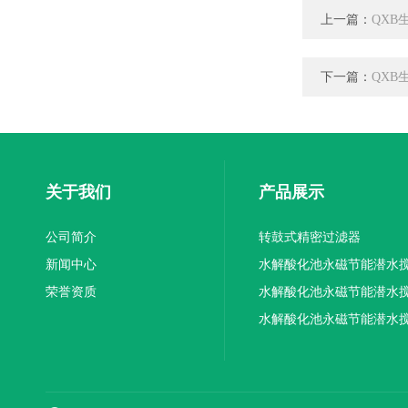
上一篇：
QXB
下一篇：
QXB
关于我们
产品展示
公司简介
转鼓式精密过滤器
新闻中心
水解酸化池永磁节能潜水
荣誉资质
机厂家供应
水解酸化池永磁节能潜水
机厂家直销
水解酸化池永磁节能潜水
机