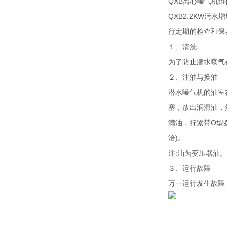
QXB离心曝气机
QXB2.2KW
行定期的检查和保
１、清洗
为了防止潜水曝气
２、注油与换油
潜水曝气机的油室
塞，放出润滑油，
满油，拧紧带O型
洽)。
注:油为变压器油。
３、运行故障
万一运行发生故障