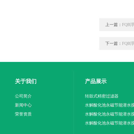
上一篇：
FQB
下一篇：
FQB
关于我们
产品展示
公司简介
转鼓式精密过滤器
新闻中心
水解酸化池永磁节能潜水
荣誉资质
机厂家供应
水解酸化池永磁节能潜水
机厂家直销
水解酸化池永磁节能潜水
机