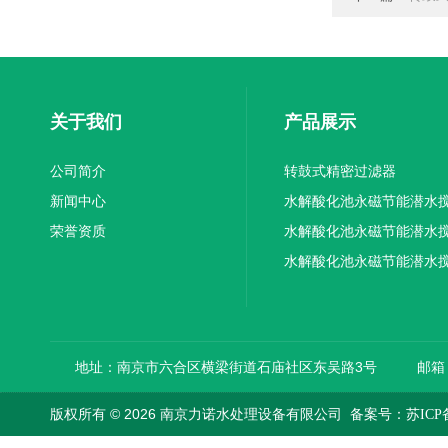
关于我们
产品展示
公司简介
转鼓式精密过滤器
新闻中心
水解酸化池永磁节能潜水
荣誉资质
机厂家供应
水解酸化池永磁节能潜水
机厂家直销
水解酸化池永磁节能潜水
机
地址：南京市六合区横梁街道石庙社区东吴路3号
邮箱：
版权所有 © 2026 南京力诺水处理设备有限公司
备案号：苏ICP备1