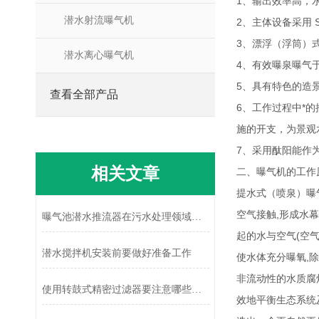
1、输出效率高，
潜水射流曝气机
2、主体设备采用 
3、漂浮（浮筒）
潜水离心曝气机
4、有效曝泉曝气
5、具有特色的造
查看全部产品
6、工作过程中*
施的开支，为景观
7、采用酞阳能作
相关文章
二、曝气机的工作
提水式（喷泉）曝
空气接触,形成水
曝气池潜水推流器在污水处理领域具有广泛的应用
起的水与空气(空
潜水搅拌机安装前要做好准备工作
使水体充分曝氧,除
非流动性的水质腐
使用转鼓式精密过滤器要注意哪些点呢？
效地平衡生态系统