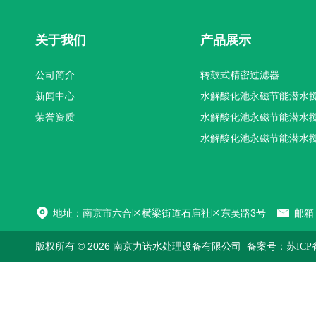
关于我们
产品展示
公司简介
转鼓式精密过滤器
新闻中心
水解酸化池永磁节能潜水
荣誉资质
机厂家供应
水解酸化池永磁节能潜水
机厂家直销
水解酸化池永磁节能潜水
机
地址：南京市六合区横梁街道石庙社区东吴路3号
邮箱：
版权所有 © 2026 南京力诺水处理设备有限公司
备案号：苏ICP备1