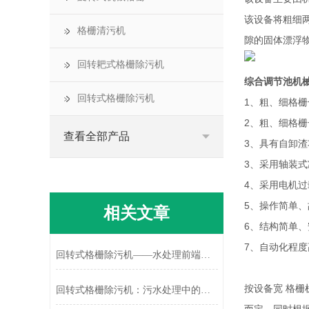
该设备将粗细
格栅清污机
隙的固体漂浮
回转耙式格栅除污机
综合调节池机
回转式格栅除污机
1、粗、细格
2、粗、细格
查看全部产品
3、具有自卸渣
3、采用轴装
4、采用电机
5、操作简单
相关文章
6、结构简单
7、自动化程
回转式格栅除污机——水处理前端拦截的连续作业设备
按设备宽 格栅机
回转式格栅除污机：污水处理中的高效固液分离器