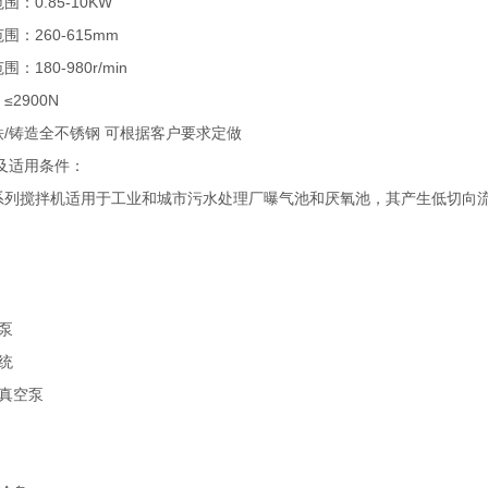
0.85-10KW
260-615mm
80-980r/min
2900N
铸造全不锈钢 可根据客户要求定做
适用条件：
搅拌机适用于工业和城市污水处理厂曝气池和厌氧池，其产生低切向流
泵
统
真空泵