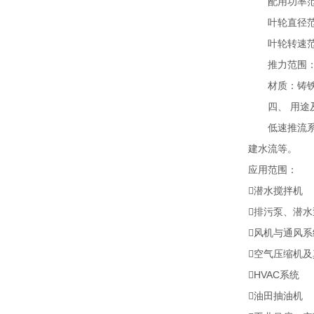
配用功率范围：
叶轮直径范围：
叶轮转速范围：1
推力范围：≤
材质：铸铁/
四、 用途及
低速推流系列
建水流等。
应用范围：
潜水搅拌机
排污泵、潜水
风机与通风系
空气压缩机及
HVAC系统
油田抽油机