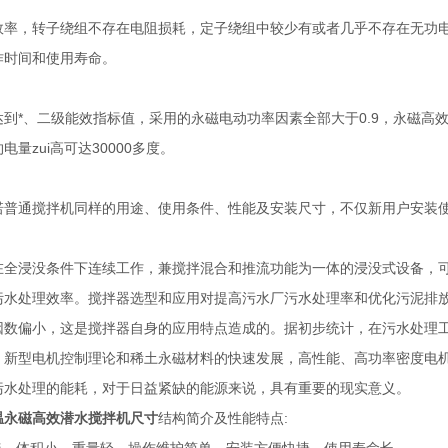
，转子绕组不存在电阻损耗，定子绕组中较少有或者几乎不存在无功电
作时间和使用寿命。
*、二级能效指标值，采用的永磁电动功率因素全部大于0.9，永磁高效潜
量zui高可达30000多度。
通搅拌机同样的用途、使用条件、性能及安装尺寸，不仅新用户安装使
浸没条件下连续工作，兼搅拌混合和推流功能为一体的浸没式设备，可
污水处理效率。搅拌器选型和应用对提高污水厂污水处理率和优化污泥排
因数偏小，这是搅拌器自身的应用特点造成的。据初步统计，在污水处理工
新型电机控制理论和稀土永磁材料的快速发展，高性能、高功率密度电机 (
污水处理的能耗，对于日益紧缺的能源来说，具有重要的现实意义。
温永磁高效潜水搅拌机尺寸
结构简介及性能特点: