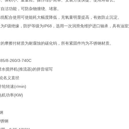
、体积小、重量轻。操作维护简单、安装方便快捷、使用寿命长。
自洁功能，可防杂物缠绕、堵塞。
统配合使用可使能耗大幅度降低，充氧量明显提高，有效防止沉淀。
为F级绝缘，防护等级为IP68，选用一次润滑免维护进口轴承，具有油
的摩擦付材质为耐腐蚀的碳化钨，所有紧固件均为不锈钢材质。
8-260/3-740C
-潜水搅拌机(推流器)的拼音缩写
叶轮名义直径
叶轮转速(r/min)
-电机功率(KW)
碳钢
-不锈钢