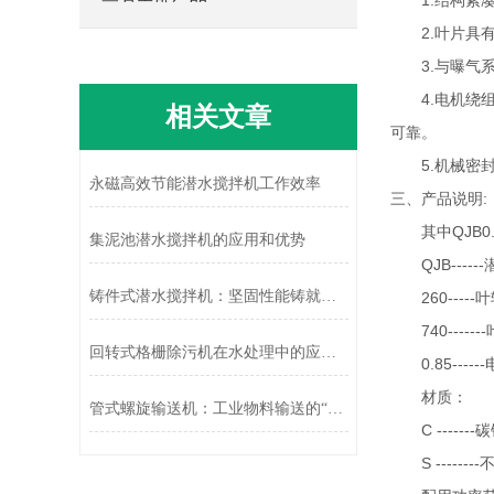
1.结构紧凑
2.叶片具有
3.与曝气系
4.电机绕组
相关文章
可靠。
5.机械密封
永磁高效节能潜水搅拌机工作效率
三、产品说明:
其中QJB0.85/
集泥池潜水搅拌机的应用和优势
QJB-----
铸件式潜水搅拌机：坚固性能铸就水下“搅拌先锋”
260-----
740-------
回转式格栅除污机在水处理中的应用效果分析
0.85-----
材质：
管式螺旋输送机：工业物料输送的“隐形动脉”
C -------
S -------