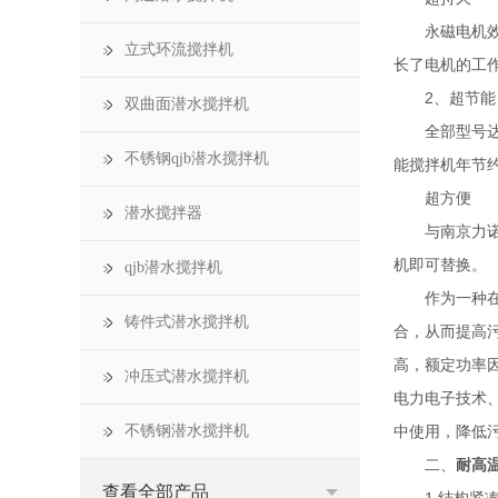
永磁电机效率
立式环流搅拌机
长了电机的工
2、超节能
双曲面潜水搅拌机
全部型号达到
不锈钢qjb潜水搅拌机
能搅拌机年节约电
超方便
潜水搅拌器
与南京力诺普
机即可替换。
qjb潜水搅拌机
作为一种在全
铸件式潜水搅拌机
合，从而提高
高，额定功率
冲压式潜水搅拌机
电力电子技术、
不锈钢潜水搅拌机
中使用，降低
二、
耐高
查看全部产品