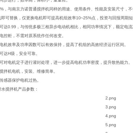
动同步运行，效率高，体积小，重量轻。
95%，与南京力诺普通搅拌机同样的用途、使用条件、性能及安装尺寸，
即可替换，仅更换电机即可提高机组效率10~25%点，投资与回报周期
可达0.99，与传统多极三相异步电动机相比，相同功率情况下，额定电
起电控柜，不需对原系统作任何改变。
，电机效率及功率因数可以有效保持，提高了机组的高效经济运行区间。
可达H级，安全可靠。
求可对电机定子进行灌封处理，进一步提高电机功率密度，提升散热能力。
水搅拌机电机，安装、维修简单。
护传感器保护电机过热。
潜水搅拌机产品参数：