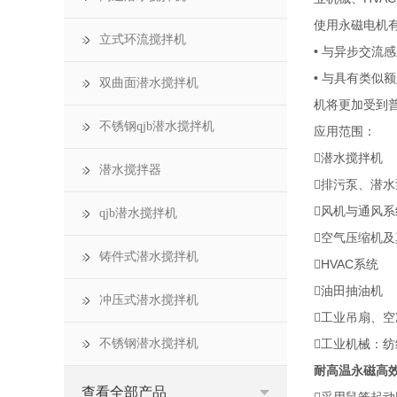
使用永磁电机
立式环流搅拌机
• 与异步交
• 与具有类似
双曲面潜水搅拌机
机将更加受到
不锈钢qjb潜水搅拌机
应用范围：
潜水搅拌机
潜水搅拌器
排污泵、潜水
风机与通风系
qjb潜水搅拌机
空气压缩机及
铸件式潜水搅拌机
HVAC系统
油田抽油机
冲压式潜水搅拌机
工业吊扇、空
不锈钢潜水搅拌机
工业机械：
耐高温永磁高
查看全部产品