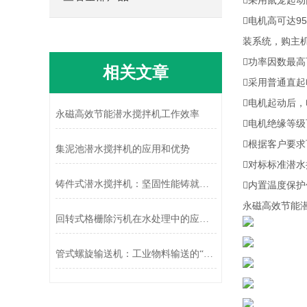
采用鼠笼起
电机高可达
装系统，购主机
功率因数最高
相关文章
采用普通直
电机起动后
永磁高效节能潜水搅拌机工作效率
电机绝缘等级
根据客户要
集泥池潜水搅拌机的应用和优势
对标标准潜
铸件式潜水搅拌机：坚固性能铸就水下“搅拌先锋”
内置温度保
永磁高效节能
回转式格栅除污机在水处理中的应用效果分析
管式螺旋输送机：工业物料输送的“隐形动脉”