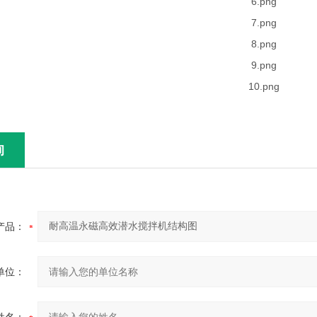
询
产品：
单位：