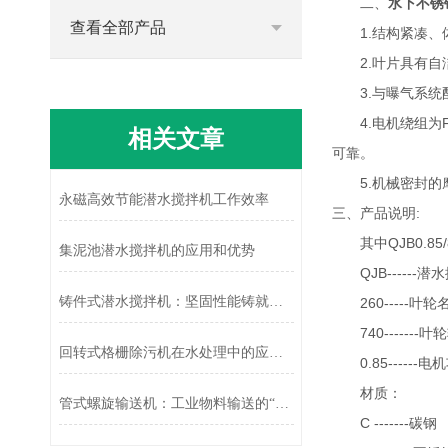
二、
水下不锈
查看全部产品
1.结构紧凑、体
2.叶片具有自
3.与曝气系统配
4.电机绕组为F
相关文章
可靠。
5.机械密封的摩
永磁高效节能潜水搅拌机工作效率
三、产品说明:
其中QJB0.85/8-
集泥池潜水搅拌机的应用和优势
QJB------潜
铸件式潜水搅拌机：坚固性能铸就水下“搅拌先锋”
260-----叶轮
740-------叶轮转
回转式格栅除污机在水处理中的应用效果分析
0.85------电机
材质：
管式螺旋输送机：工业物料输送的“隐形动脉”
C -------碳钢