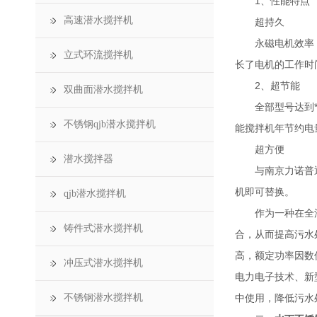
1、性能特点
高速潜水搅拌机
超持久
永磁电机效率，转
立式环流搅拌机
长了电机的工作时
2、超节能
双曲面潜水搅拌机
全部型号达到*、
不锈钢qjb潜水搅拌机
能搅拌机年节约电量
超方便
潜水搅拌器
与南京力诺普通搅
机即可替换。
qjb潜水搅拌机
作为一种在全浸没
铸件式潜水搅拌机
合，从而提高污水
高，额定功率因数
冲压式潜水搅拌机
电力电子技术、新
不锈钢潜水搅拌机
中使用，降低污水