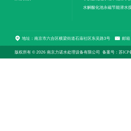
机厂家直销
水解酸化池永磁节能潜水
机
地址：南京市六合区横梁街道石庙社区东吴路3号
邮箱：
版权所有 © 2026 南京力诺水处理设备有限公司
备案号：苏ICP备1